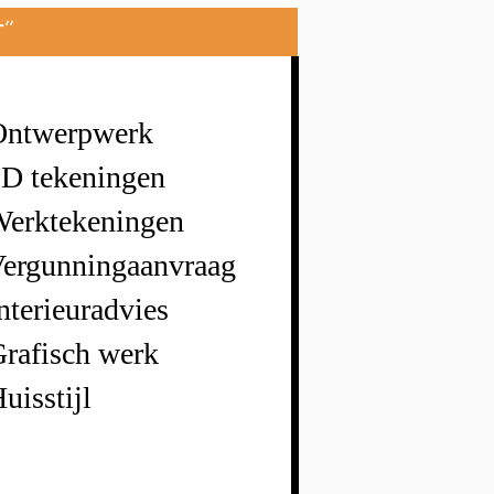
''
Ontwerpwerk
3D tekeningen
Werktekeningen
Vergunningaanvraag
nterieuradvies
rafisch werk
uisstijl