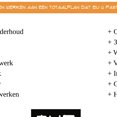
men werken aan een Totaalplan dat Bij u Past
derhoud
+ 
+ 
+ 
rwerk
+ 
k
+ I
w
+ G
werken
+ H