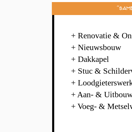
''Sa
+ Renovatie & On
+ Nieuwsbouw
+ Dakkapel
+ Stuc & Schilde
+ Loodgieterswer
+ Aan- & Uitbou
+ Voeg- & Metsel