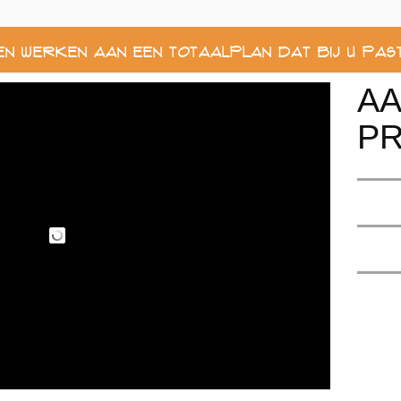
men werken aan een Totaalplan dat Bij u Past
A
P