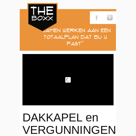
''Samen werken aan een
Totaalplan dat Bij u
Past''
DAKKAPEL en
VERGUNNINGEN